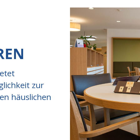
REN
etet
lichkeit zur
nen häuslichen