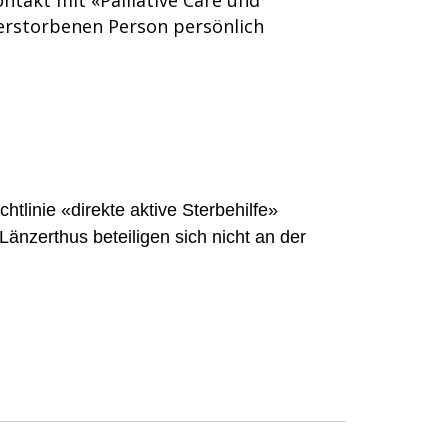
takt mit «Palliative Care und
erstorbenen Person persönlich
htlinie «direkte aktive Sterbehilfe»
nzerthus beteiligen sich nicht an der