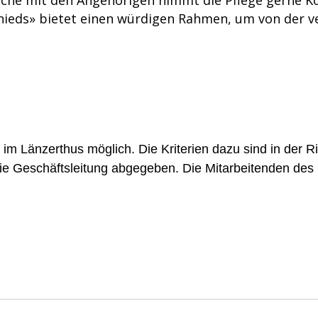
che mit den Angehörigen nimmt die Pflege gerne Kon
hieds» bietet einen würdigen Rahmen, um von der v
 im Länzerthus möglich. Die Kriterien dazu sind in der Ric
e Geschäftsleitung abgegeben. Die Mitarbeitenden des Lä