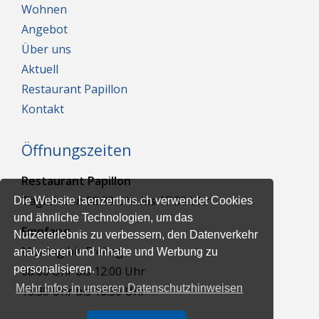
Wohnen
Angebot
Über uns
Aktuell
Restaurant Papillon
Kontakt
Öffnungszeiten
Restaurant Papillon
Täglich von 08.30 Uhr bis 17.30 Uhr
Die Website laenzerthus.ch verwendet Cookies
und ähnliche Technologien, um das
Empfang
Nutzererlebnis zu verbessern, den Datenverkehr
Montag bis Freitag
analysieren und Inhalte und Werbung zu
personalisieren.
08:00 Uhr bis 12:00 Uhr
Mehr Infos in unseren Datenschutzhinweisen
13:30 Uhr bis 16:30 Uhr