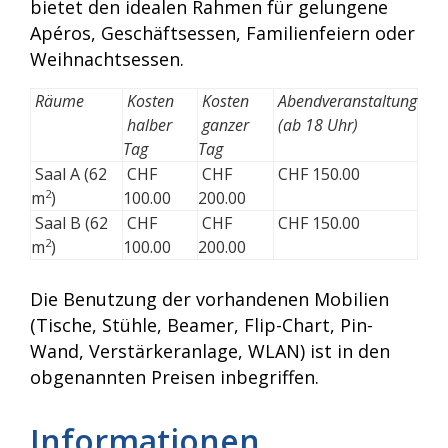
bietet den idealen Rahmen für gelungene
Apéros, Geschäftsessen, Familienfeiern oder
Weihnachtsessen.
Räume
Kosten
Kosten
Abendveranstaltung
halber
ganzer
(ab 18 Uhr)
Tag
Tag
Saal A (62
CHF
CHF
CHF 150.00
2
100.00
200.00
m
)
Saal B (62
CHF
CHF
CHF 150.00
2
100.00
200.00
m
)
Die Benutzung der vorhandenen Mobilien
(Tische, Stühle, Beamer, Flip-Chart, Pin-
Wand, Verstärkeranlage, WLAN) ist in den
obgenannten Preisen inbegriffen.
Informationen