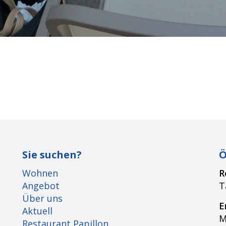
Sie suchen?
Ö
Wohnen
R
Angebot
T
Über uns
E
Aktuell
M
Restaurant Papillon