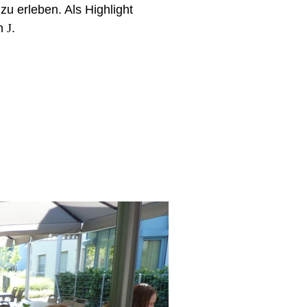
u erleben. Als Highlight
en
J
.