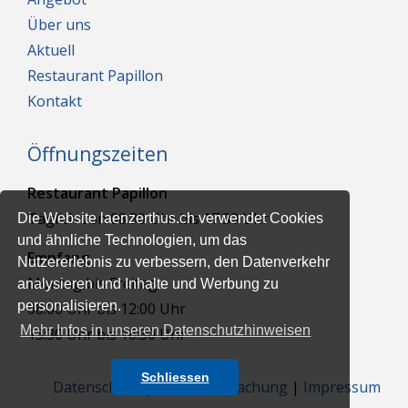
Über uns
Aktuell
Restaurant Papillon
Kontakt
Öffnungszeiten
Restaurant Papillon
Täglich von 08.30 Uhr bis 17.30 Uhr
Die Website laenzerthus.ch verwendet Cookies
und ähnliche Technologien, um das
Empfang
Nutzererlebnis zu verbessern, den Datenverkehr
Montag bis Freitag
analysieren und Inhalte und Werbung zu
personalisieren.
08:00 Uhr bis 12:00 Uhr
Mehr Infos in unseren Datenschutzhinweisen
13:30 Uhr bis 16:30 Uhr
Schliessen
Datenschutz
|
Videoüberwachung
|
Impressum