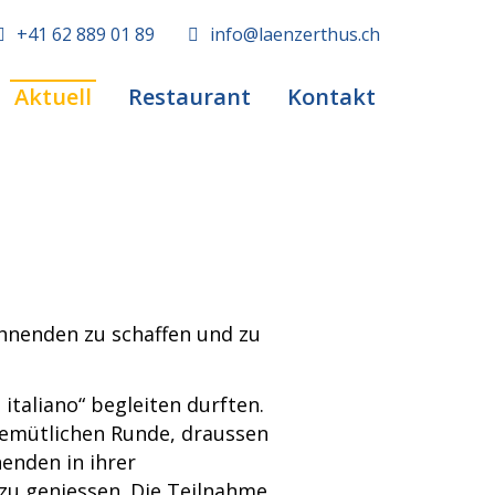
+41 62 889 01 89
info@laenzerthus.ch
Aktuell
Restaurant
Kontakt
ohnenden zu schaffen und zu
italiano“ begleiten durften.
gemütlichen Runde, draussen
nenden in ihrer
zu geniessen. Die Teilnahme